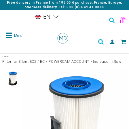
Free delivery in France from
195,00 €
purchase. France, Europe,
overseas delivery. Tel: + 33 (0) 4.42.41.09.08
EN
Menu
›
Home
Filter for Silent EC2 / EC / POWERCAM ACCOUNT - Increase in flow