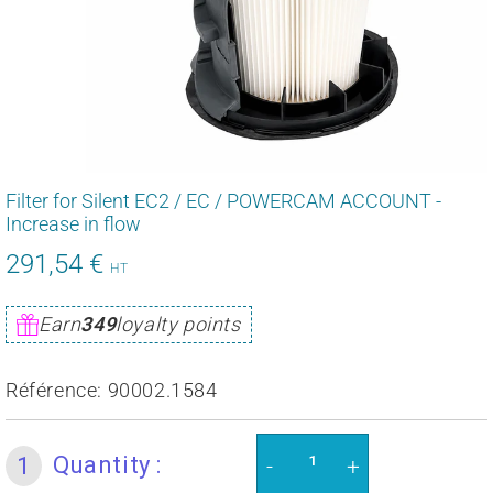
Filter for Silent EC2 / EC / POWERCAM ACCOUNT -
Increase in flow
291,54 €
349,85
HT
€
Unit
Earn
349
loyalty points
price
Référence:
90002.1584
Quantity :
1
-
+